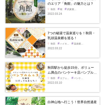
のエリア「角館」の魅力とは？
#
#
秋田
桜
武家屋...
2022.03.24
7つの秘湯で温泉巡りを！秋田・
乳頭温泉郷を巡る！
#
#
秋田
ハイキ...
温泉郷...
2022.03.22
秋田駅から徒歩15分。ボリュー
ム満点のパンケーキ店パンプル…
#
#
秋田
カフェ...
パンケ...
2022.03.10
白神山地へ行こう！世界自然遺産