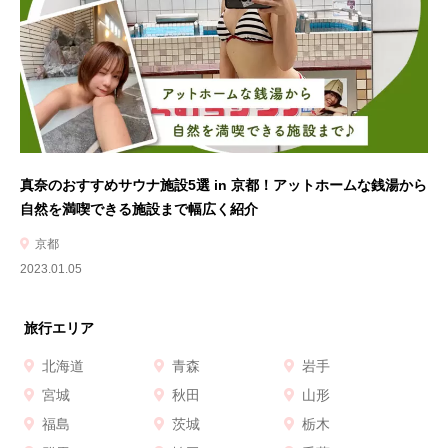
真奈のおすすめサウナ施設5選 in 京都！アットホームな銭湯から
自然を満喫できる施設まで幅広く紹介
京都
2023.01.05
旅行エリア
北海道
青森
岩手
宮城
秋田
山形
福島
茨城
栃木