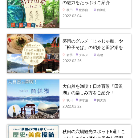
の魅力をたっぷりご紹介
#
#
秋田
世界自...
白神山...
2022.03.04
盛岡のグルメ「じゃじゃ麺」や
「椀子そば」の紹介と田沢湖を…
#
#
岩手
グルメ...
名物...
2022.02.26
大自然を満喫！日本百景「田沢
湖」の楽しみ方をご紹介！
#
#
秋田
海水浴...
田沢湖...
2022.02.22
秋田の穴場観光スポット5選！こ
こにしかない歴史や美食を満喫…