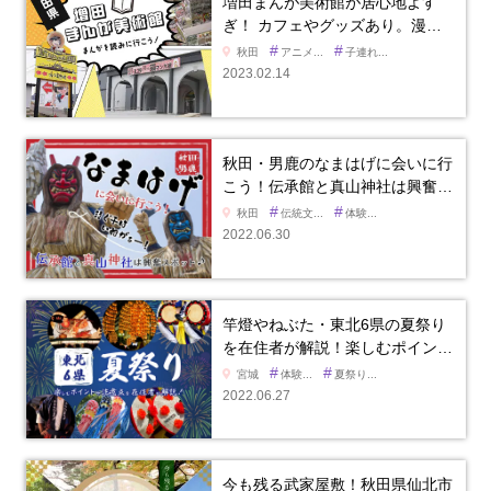
増田まんが美術館が居心地よす
ぎ！ カフェやグッズあり。漫…
#
#
秋田
アニメ...
子連れ...
2023.02.14
秋田・男鹿のなまはげに会いに行
こう！伝承館と真山神社は興奮…
#
#
秋田
伝統文...
体験...
2022.06.30
竿燈やねぶた・東北6県の夏祭り
を在住者が解説！楽しむポイン…
#
#
宮城
体験...
夏祭り...
2022.06.27
今も残る武家屋敷！秋田県仙北市