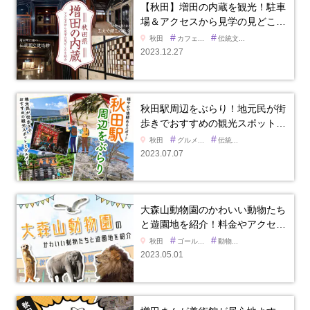
【秋田】増田の内蔵を観光！駐車
場＆アクセスから見学の見どこ…
#
#
秋田
カフェ...
伝統文...
2023.12.27
秋田駅周辺をぶらり！地元民が街
歩きでおすすめの観光スポット…
#
#
秋田
グルメ...
伝統...
2023.07.07
大森山動物園のかわいい動物たち
と遊園地を紹介！料金やアクセ…
#
#
秋田
ゴール...
動物...
2023.05.01