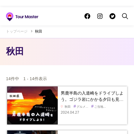
トップページ
秋田
秋田
14件中 1 - 14件表示
男鹿半島の入道崎をドライブしよ
う。ゴジラ岩にかかる夕日も見…
#
#
秋田
グルメ...
ご当地...
2024.04.27