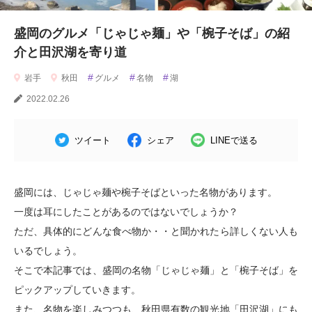
盛岡のグルメ「じゃじゃ麺」や「椀子そば」の紹
介と田沢湖を寄り道
#
#
#
岩手
秋田
グルメ
名物
湖
2022.02.26
ツイート
シェア
LINEで送る
盛岡には、じゃじゃ麺や椀子そばといった名物があります。
一度は耳にしたことがあるのではないでしょうか？
ただ、具体的にどんな食べ物か・・と聞かれたら詳しくない人も
いるでしょう。
そこで本記事では、盛岡の名物「じゃじゃ麺」と「椀子そば」を
ピックアップしていきます。
また、名物を楽しみつつも、秋田県有数の観光地「田沢湖」にも