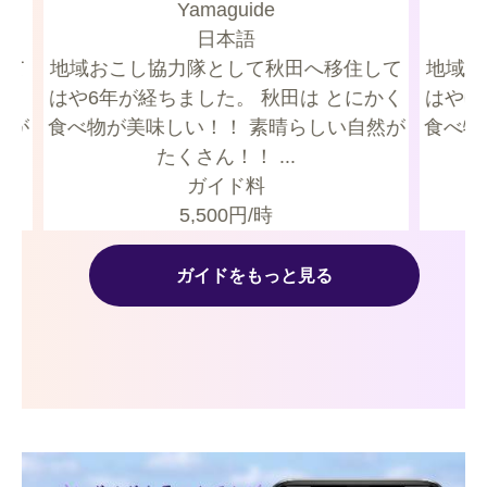
Yamaguide
日本語
して
地域おこし協力隊として秋田へ移住して
地域お
はや6年が経ちました。 秋田は とにかく
はや6年が
然が
食べ物が美味しい！！ 素晴らしい自然が
食べ物
たくさん！！ ...
ガイド料
5,500
円/時
ガイドをもっと見る