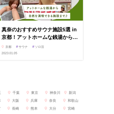
真奈のおすすめサウナ施設5選 in
京都！アットホームな銭湯から…
#
#
京都
サウナ
ソロ活
2023.01.05
玉
千葉
東京
神奈川
新潟
都
大阪
兵庫
奈良
和歌山
賀
長崎
熊本
大分
宮崎