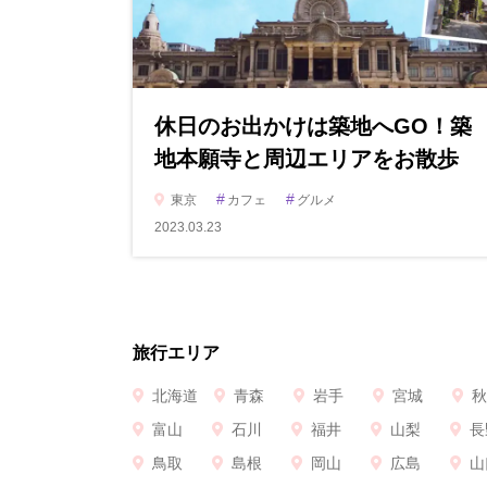
休日のお出かけは築地へGO！築
地本願寺と周辺エリアをお散歩
#
#
東京
カフェ
グルメ
2023.03.23
旅行エリア
北海道
青森
岩手
宮城
秋
富山
石川
福井
山梨
長
鳥取
島根
岡山
広島
山