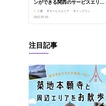
ンができる関西のサービスエリ…
#
#
三重
サービスエリア
ドッグラン
2022.05.30
注目記事