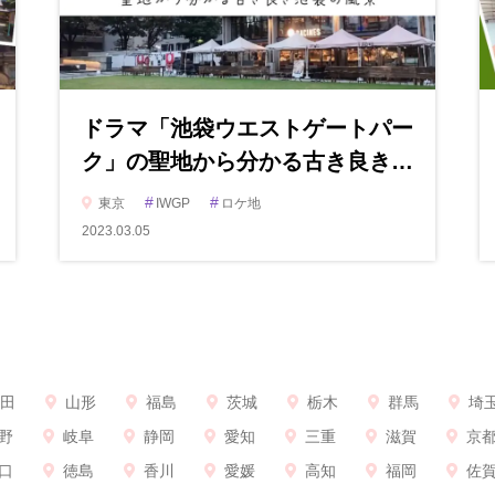
ドラマ「池袋ウエストゲートパー
ク」の聖地から分かる古き良き…
#
#
東京
IWGP
ロケ地
2023.03.05
田
山形
福島
茨城
栃木
群馬
埼
野
岐阜
静岡
愛知
三重
滋賀
京
口
徳島
香川
愛媛
高知
福岡
佐