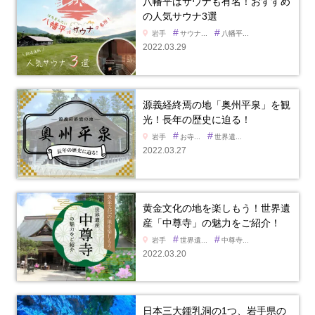
八幡平はサウナも有名！おすすめ
の人気サウナ3選
#
#
岩手
サウナ...
八幡平...
2022.03.29
源義経終焉の地「奥州平泉」を観
光！長年の歴史に迫る！
#
#
岩手
お寺...
世界遺...
2022.03.27
黄金文化の地を楽しもう！世界遺
産「中尊寺」の魅力をご紹介！
#
#
岩手
世界遺...
中尊寺...
2022.03.20
日本三大鍾乳洞の1つ、岩手県の