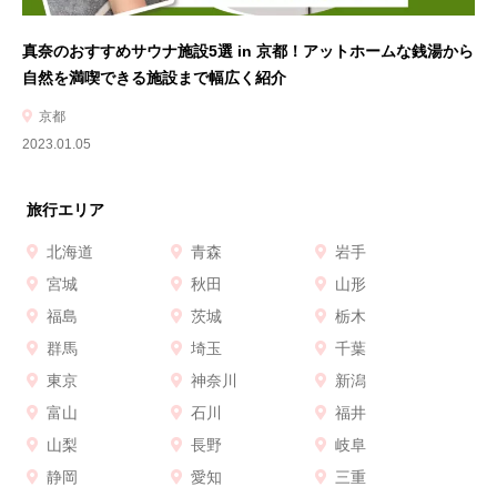
真奈のおすすめサウナ施設5選 in 京都！アットホームな銭湯から
自然を満喫できる施設まで幅広く紹介
京都
2023.01.05
旅行エリア
北海道
青森
岩手
宮城
秋田
山形
福島
茨城
栃木
群馬
埼玉
千葉
東京
神奈川
新潟
富山
石川
福井
山梨
長野
岐阜
静岡
愛知
三重