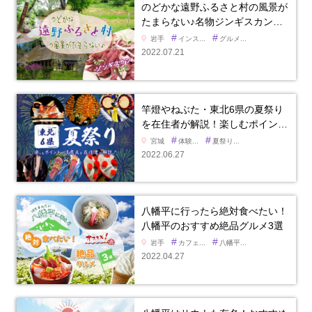
のどかな遠野ふるさと村の風景が
たまらない♪名物ジンギスカン…
#
#
岩手
インス...
グルメ...
2022.07.21
竿燈やねぶた・東北6県の夏祭り
を在住者が解説！楽しむポイン…
#
#
宮城
体験...
夏祭り...
2022.06.27
八幡平に行ったら絶対食べたい！
八幡平のおすすめ絶品グルメ3選
#
#
岩手
カフェ...
八幡平...
2022.04.27