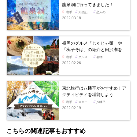
龍泉洞に行ってきました！
#
#
岩手
天然記...
恋人の...
2022.03.18
盛岡のグルメ「じゃじゃ麺」や
「椀子そば」の紹介と田沢湖を…
#
#
岩手
グルメ...
名物...
2022.02.26
東北旅行は八幡平がおすすめ！ア
クティビティを堪能しよう
#
#
岩手
スキー...
八幡平...
2022.02.19
こちらの関連記事もおすすめ