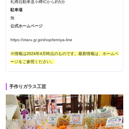
札樽自動車道小樽ICから約5分
駐車場
無
公式ホームページ
https://otaru.gr.jp/shop/temiya-line
※情報は2024年4月時点のものです。最新情報は、ホームペ
ージをご参照ください。
手作りガラス工芸