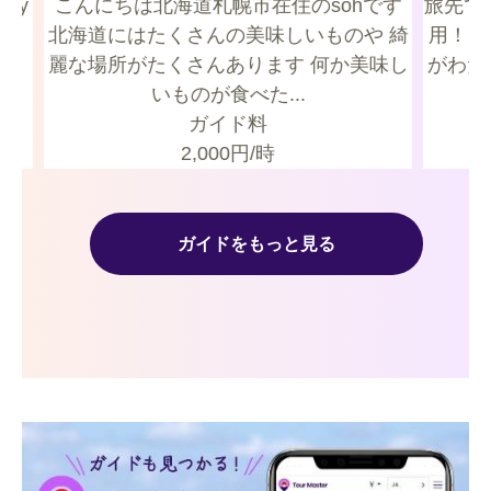
uty
こんにちは北海道札幌市在住のsohです
旅先で
北海道にはたくさんの美味しいものや 綺
用！ 
ism
麗な場所がたくさんあります 何か美味し
がわた
いものが食べた...
ガイド料
2,000
円/時
ガイドをもっと見る