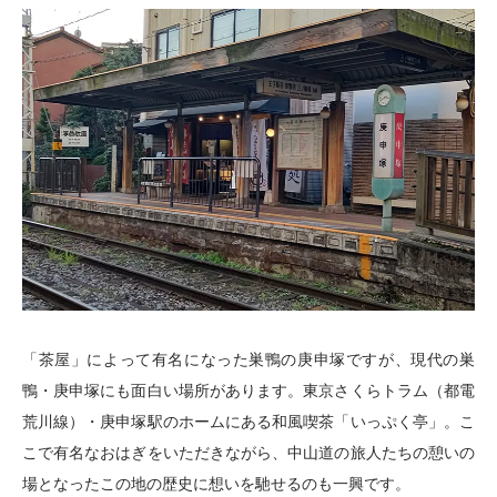
「茶屋」によって有名になった巣鴨の庚申塚ですが、現代の巣
鴨・庚申塚にも面白い場所があります。東京さくらトラム（都電
荒川線）・庚申塚駅のホームにある和風喫茶「いっぷく亭」。こ
こで有名なおはぎをいただきながら、中山道の旅人たちの憩いの
場となったこの地の歴史に想いを馳せるのも一興です。