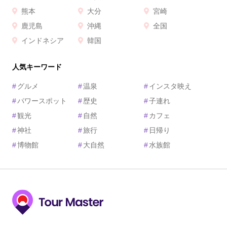
熊本
大分
宮崎
鹿児島
沖縄
全国
インドネシア
韓国
人気キーワード
#
グルメ
#
温泉
#
インスタ映え
#
パワースポット
#
歴史
#
子連れ
#
観光
#
自然
#
カフェ
#
神社
#
旅行
#
日帰り
#
博物館
#
大自然
#
水族館