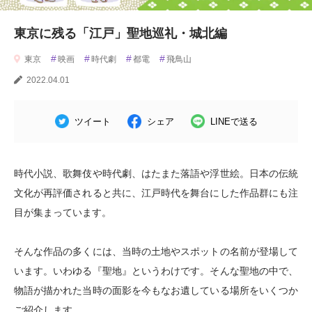
東京に残る「江戸」聖地巡礼・城北編
#
#
#
#
東京
映画
時代劇
都電
飛鳥山
2022.04.01
ツイート
シェア
LINEで送る
時代小説、歌舞伎や時代劇、はたまた落語や浮世絵。日本の伝統
文化が再評価されると共に、江戸時代を舞台にした作品群にも注
目が集まっています。
そんな作品の多くには、当時の土地やスポットの名前が登場して
います。いわゆる『聖地』というわけです。そんな聖地の中で、
物語が描かれた当時の面影を今もなお遺している場所をいくつか
ご紹介します。