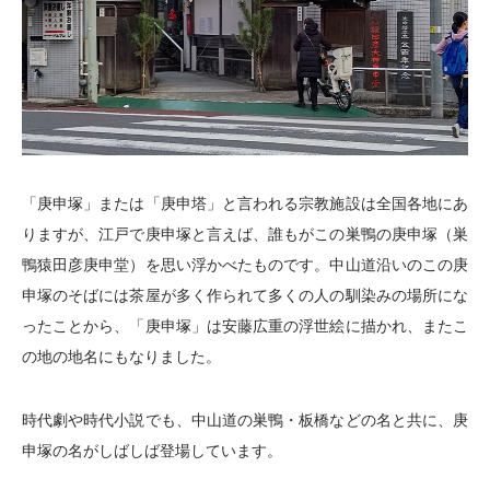
「庚申塚」または「庚申塔」と言われる宗教施設は全国各地にあ
りますが、江戸で庚申塚と言えば、誰もがこの巣鴨の庚申塚（巣
鴨猿田彦庚申堂）を思い浮かべたものです。中山道沿いのこの庚
申塚のそばには茶屋が多く作られて多くの人の馴染みの場所にな
ったことから、「庚申塚」は安藤広重の浮世絵に描かれ、またこ
の地の地名にもなりました。
時代劇や時代小説でも、中山道の巣鴨・板橋などの名と共に、庚
申塚の名がしばしば登場しています。