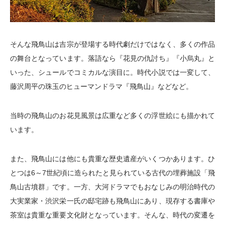
そんな飛鳥山は吉宗が登場する時代劇だけではなく、多くの作品
の舞台となっています。落語なら『花見の仇討ち』『小烏丸』と
いった、シュールでコミカルな演目に。時代小説では一変して、
藤沢周平の珠玉のヒューマンドラマ『飛鳥山』などなど。
当時の飛鳥山のお花見風景は広重など多くの浮世絵にも描かれて
います。
また、飛鳥山には他にも貴重な歴史遺産がいくつかあります。ひ
とつは6～7世紀頃に造られたと見られている古代の埋葬施設「飛
鳥山古墳群」です。一方、大河ドラマでもおなじみの明治時代の
大実業家・渋沢栄一氏の邸宅跡も飛鳥山にあり、現存する書庫や
茶室は貴重な重要文化財となっています。そんな、時代の変遷を