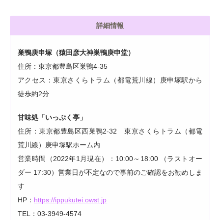
詳細情報
巣鴨庚申塚（猿田彦大神巣鴨庚申堂）
住所：東京都豊島区巣鴨4-35
アクセス：東京さくらトラム（都電荒川線）庚申塚駅から
徒歩約2分
甘味処「いっぷく亭」
住所：東京都豊島区西巣鴨2-32 東京さくらトラム（都電
荒川線）庚申塚駅ホーム内
営業時間（2022年1月現在）：10:00～18:00 （ラストオー
ダー 17:30）営業日が不定なので事前のご確認をお勧めしま
す
HP：
https://ippukutei.owst.jp
TEL：03-3949-4574