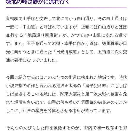
城北の時は静かに流れ行く
巣鴨駅で山手線と交差して北に向かう白山通り。その白山通りは
一般に「中山道」と呼ばれていますが、正確には白山通りとほぼ
並行する「地蔵通り商店街」が、かつての中山道にあたる道で
す。また、王子を通って岩槻・幸手に向かう道は、徳川将軍が日
光に向かうときに通った「日光御成道」として、五街道に次ぐ交
通の要衝になっていました。
今回ご紹介するのはこのふたつの街道に挟まれた地域です。時代
小説屈指の名作と言われる池波正太郎の『鬼平犯科帳』にもしば
しば登場するこの地域には、関東大震災と第二次大戦の被害を免
れた場所も多いので、山手の落ち着いた雰囲気の街並みのそこか
しこに、江戸の歴史を髣髴とさせる場所が遺っています。
そんなのんびりした街を象徴するのが、都内で唯一現存する都