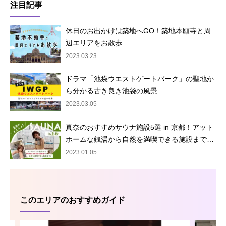
注目記事
休日のお出かけは築地へGO！築地本願寺と周
辺エリアをお散歩
2023.03.23
ドラマ「池袋ウエストゲートパーク」の聖地か
ら分かる古き良き池袋の風景
2023.03.05
真奈のおすすめサウナ施設5選 in 京都！アット
ホームな銭湯から自然を満喫できる施設まで…
2023.01.05
このエリアのおすすめガイド