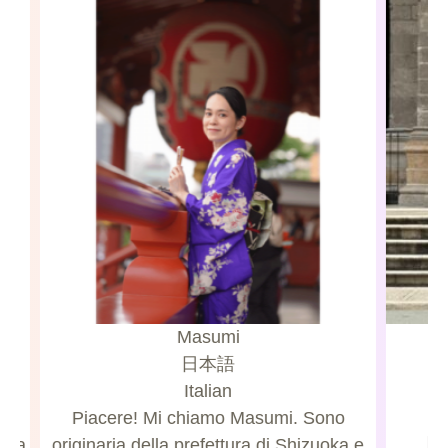
Masumi
日本語
Italian
Piacere! Mi chiamo Masumi. Sono
rita
originaria della prefettura di Shizuoka e
【En