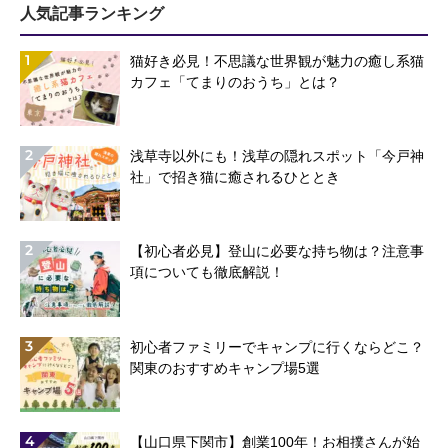
人気記事ランキング
1
猫好き必見！不思議な世界観が魅力の癒し系猫
カフェ「てまりのおうち」とは？
2
浅草寺以外にも！浅草の隠れスポット「今戸神
社」で招き猫に癒されるひととき
2
【初心者必見】登山に必要な持ち物は？注意事
項についても徹底解説！
3
初心者ファミリーでキャンプに行くならどこ？
関東のおすすめキャンプ場5選
4
【山口県下関市】創業100年！お相撲さんが始