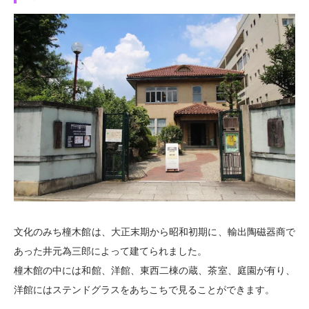
文化のみち橦木館は、大正末期から昭和初期に、輸出陶磁器商で
あった井元為三郎によって建てられました。
橦木館の中には和館、洋館、東西二棟の蔵、茶室、庭園が有り、
洋館にはステンドグラスをあちこちで見ることができます。