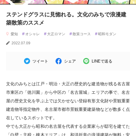
ステンドグラスに見惚れる。文化のみちで浪漫建
築散策のススメ
#
#
#
#
愛知
オシャレ
大正ロマン
散策コース
昭和モダン
2022.07.09
ツイート
シェア
LINEで送る
文化のみちとは江戸・明治・大正の歴史的な建造物が残る名古屋
市東区の「徳川園」から中区の「名古屋城」エリアの事で、名古
屋の歴史文化を学ぶ上では欠かせない登録有形文化財や景観重要
建造物等指定物件、名古屋市都市景観重要建築物などが数多く点
在しているスポットです。
中でも大正から昭和の名古屋を代表する企業家らが邸宅を建てた
「白壁・主税・橦木エリア」は、和洋折衷の浪漫建築が無料・安