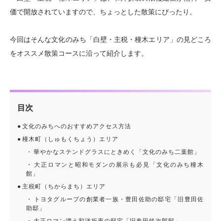
価で開放されていますので、ちょっとした散策にぴったり。
今回はそんな文化のみち「白壁・主税・橦木エリア」の見どころ
をオススメ散策コースに沿って紹介します。
目次
文化のみちへのおすすめアクセス方法
橦木町（しゅもくちょう）エリア
華やかなステンドグラスにときめく「文化のみち二葉館」
大正ロマンと昭和モダンの展示も必見「文化のみち橦木
館」
主税町（ちからまち）エリア
トヨタグループの創業者一族・豊田佐助の邸宅「旧豊田佐
助邸」
大正ロマン漂う和洋折衷の邸宅「旧春田鉄次郎邸」