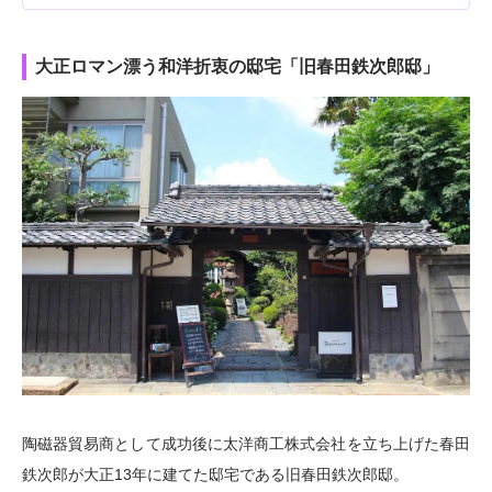
大正ロマン漂う和洋折衷の邸宅「旧春田鉄次郎邸」
陶磁器貿易商として成功後に太洋商工株式会社を立ち上げた春田
鉄次郎が大正13年に建てた邸宅である旧春田鉄次郎邸。