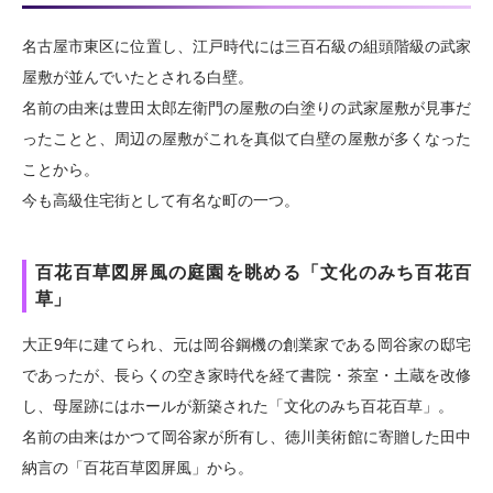
名古屋市東区に位置し、江戸時代には三百石級の組頭階級の武家
屋敷が並んでいたとされる白壁。
名前の由来は豊田太郎左衛門の屋敷の白塗りの武家屋敷が見事だ
ったことと、周辺の屋敷がこれを真似て白壁の屋敷が多くなった
ことから。
今も高級住宅街として有名な町の一つ。
百花百草図屏風の庭園を眺める「文化のみち百花百
草」
大正9年に建てられ、元は岡谷鋼機の創業家である岡谷家の邸宅
であったが、長らくの空き家時代を経て書院・茶室・土蔵を改修
し、母屋跡にはホールが新築された「文化のみち百花百草」。
名前の由来はかつて岡谷家が所有し、徳川美術館に寄贈した田中
納言の「百花百草図屏風」から。