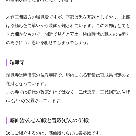
木造三間四方の瑞鳳殿ですが、下部は黒を基調としており、上部
は漆極彩色で華やかな装飾が施されています。この装飾はとても
きめ細かなもので、間近で見ると安土・桃山時代の職人の技術力
の高さについ思いを馳せてしまうでしょう。
瑞鳳寺
瑞鳳寺は臨済宗の仏教寺院で、境内にある梵鐘は宮城県指定の文
化財となっています。
この寺では初代の政宗だけではなく、二代忠宗、三代綱宗の位牌
(いはい)が安置されています。
感仙(かんせん)殿と善応(ぜんのう)殿
次にご紹介するのは、感仙殿ならびに善応殿です。