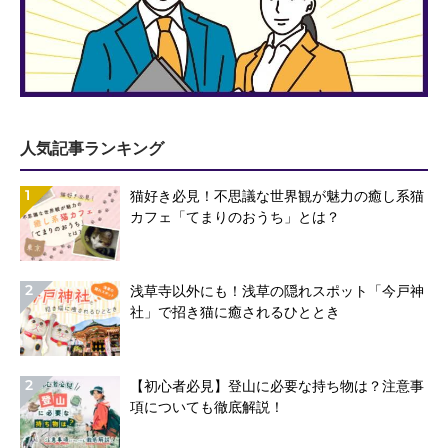
人気記事ランキング
1
猫好き必見！不思議な世界観が魅力の癒し系猫
カフェ「てまりのおうち」とは？
2
浅草寺以外にも！浅草の隠れスポット「今戸神
社」で招き猫に癒されるひととき
2
【初心者必見】登山に必要な持ち物は？注意事
項についても徹底解説！