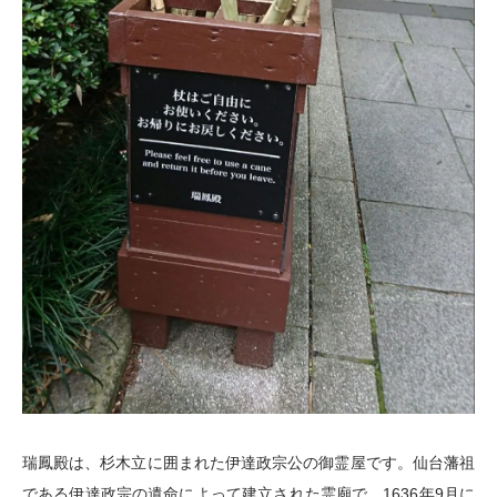
瑞鳳殿は、杉木立に囲まれた伊達政宗公の御霊屋です。仙台藩祖
である伊達政宗の遺命によって建立された霊廟で、1636年9月に