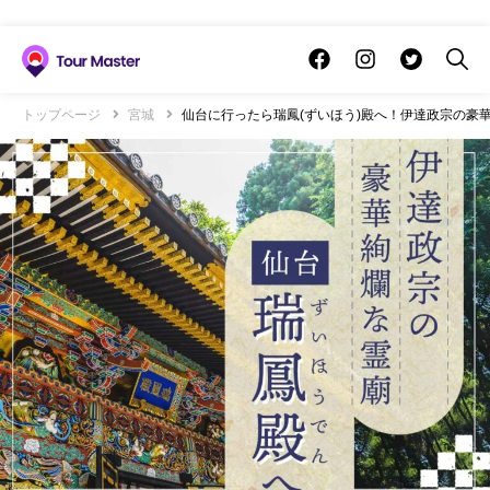
トップページ
宮城
仙台に行ったら瑞鳳(ずいほう)殿へ！伊達政宗の豪