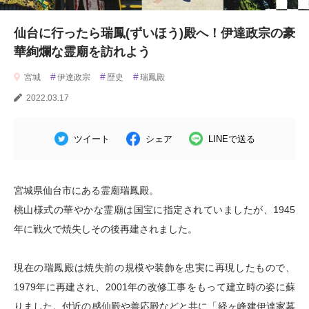
仙台に行ったら瑞鳳(ずいほう)殿へ！伊達政宗の豪
華絢爛な霊廟を訪れよう
#
#
#
宮城
伊達政宗
歴史
瑞鳳殿
2022.03.17
ツイート
シェア
LINEで送る
宮城県仙台市にある霊廟瑞鳳殿。
桃山様式の華やかな霊廟は国宝に指定されていましたが、1945
年に戦火で焼失しその後再建されました。
現在の瑞鳳殿は焼失前の規模や装飾を忠実に再現したもので、
1979年に再建され、2001年の改修工事をもって建立時の姿に蘇
りました。付近の感仙殿や善応殿などと共に「経ヶ峰建伊達家墓