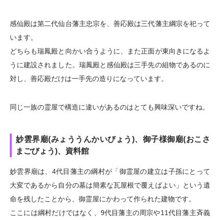
感仙殿は第二代仙台藩主忠宗を、善応殿は三代藩主綱宗を祀って
います。
どちらも瑞鳳殿と向かい合うように、また正面が東向きになるよ
うに建設されました。瑞鳳殿と感仙殿は三手先の組物であるのに
対し、善応殿だけは一手先の造りになっています。
同じ一族の霊屋で構造に違いがあるのはとても興味深いですね。
妙雲界廟(みょううんかいびょう)、御子様御廟(おこさ
まごびょう)、資料館
妙雲界廟は、4代目藩主の綱村が「御霊屋の建立は子孫にとって
大変であるから自分の墓は簡素な瓦屋根で覆えばよい」という遺
命を残したことから、御霊屋にかわって作られた建物です。
ここには綱村だけではなく、9代目藩主の周宗や11代目藩主斉義