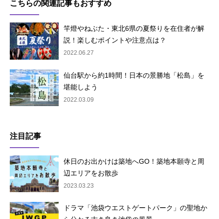
こちらの関連記事もおすすめ
竿燈やねぶた・東北6県の夏祭りを在住者が解
説！楽しむポイントや注意点は？
2022.06.27
仙台駅から約1時間！日本の景勝地「松島」を
堪能しよう
2022.03.09
注目記事
休日のお出かけは築地へGO！築地本願寺と周
辺エリアをお散歩
2023.03.23
ドラマ「池袋ウエストゲートパーク」の聖地か