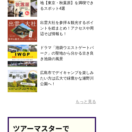
地【東京・秋葉原】を満喫でき
るスポット4選
出雲大社を参拝＆観光するポイ
ントを総まとめ！アクセスや周
辺そば情報も！
ドラマ「池袋ウエストゲートパ
ーク」の聖地から分かる古き良
き池袋の風景
広島市でデイキャンプを楽しみ
たい方は広大で緑豊かな瀬野川
公園へ！
もっと見る