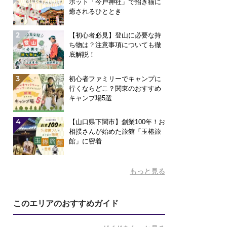
ポット「今戸神社」で招き猫に
癒されるひととき
2
【初心者必見】登山に必要な持
ち物は？注意事項についても徹
底解説！
3
初心者ファミリーでキャンプに
行くならどこ？関東のおすすめ
キャンプ場5選
4
【山口県下関市】創業100年！お
相撲さんが始めた旅館「玉椿旅
館」に密着
もっと見る
このエリアのおすすめガイド