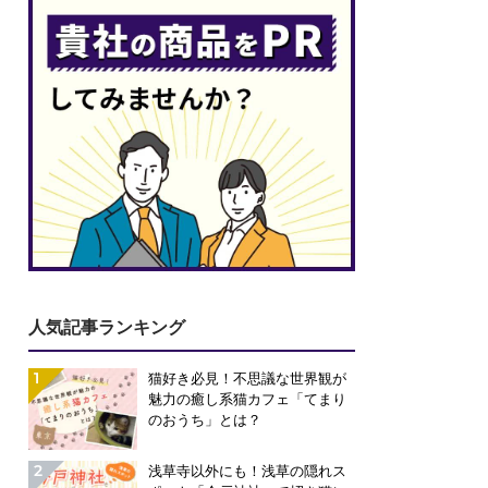
人気記事ランキング
1
猫好き必見！不思議な世界観が
魅力の癒し系猫カフェ「てまり
のおうち」とは？
2
浅草寺以外にも！浅草の隠れス