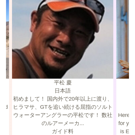
平松 慶
日本語
初めまして！ 国内外で20年以上に渡り、
ヒラマサ、GTを追い続ける屈指のソルト
ix
ウォーターアングラーの平松です！ 数社
Here’s
r
のルアーメーカ...
for you 
ガイド料
is Ele