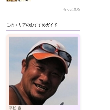
ガイド料
a guide for one and ha...
500
円/時
ガイド料
もっと見る
5,000
円/時
このエリアのおすすめガイド
平松 慶