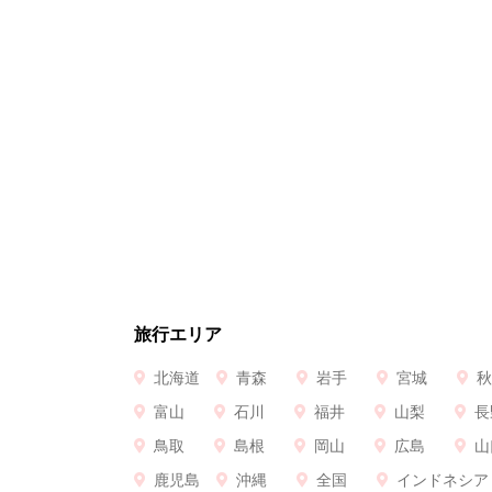
旅行エリア
北海道
青森
岩手
宮城
秋
富山
石川
福井
山梨
長
鳥取
島根
岡山
広島
山
鹿児島
沖縄
全国
インドネシア