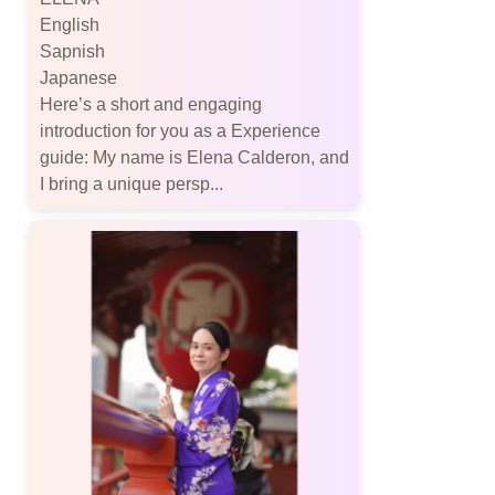
English
Sapnish
Japanese
Here’s a short and engaging
introduction for you as a Experience
guide: My name is Elena Calderon, and
I bring a unique persp...