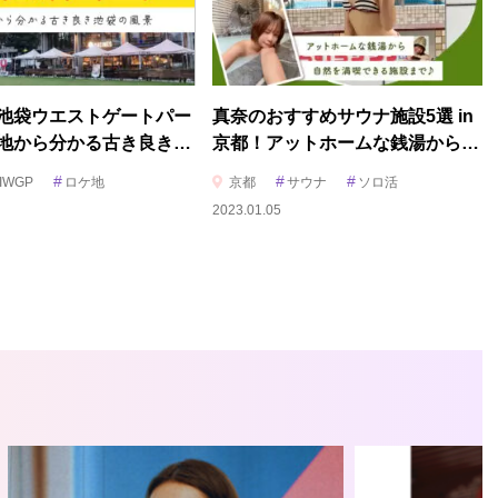
池袋ウエストゲートパー
真奈のおすすめサウナ施設5選 in
地から分かる古き良き…
京都！アットホームな銭湯から…
#
#
#
IWGP
ロケ地
京都
サウナ
ソロ活
2023.01.05