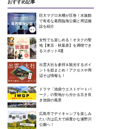
おすすめ記事
巨大マグロ水槽が圧巻！水族館
で有名な葛西臨海公園と周辺施
設を紹介
女性でも楽しめる！オタクの聖
地【東京・秋葉原】を満喫でき
るスポット4選
出雲大社を参拝＆観光するポイ
ントを総まとめ！アクセスや周
辺そば情報も！
ドラマ「池袋ウエストゲートパ
ーク」の聖地から分かる古き良
き池袋の風景
広島市でデイキャンプを楽しみ
たい方は広大で緑豊かな瀬野川
公園へ！