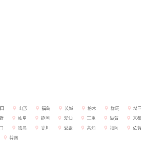
田
山形
福島
茨城
栃木
群馬
埼
野
岐阜
静岡
愛知
三重
滋賀
京
口
徳島
香川
愛媛
高知
福岡
佐
韓国