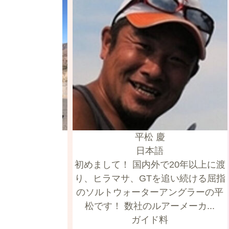
a
平松 慶
語
日本語
sh
初めまして！ 国内外で20年以上に渡
 studied
り、ヒラマサ、GTを追い続ける屈指
, Washington,
のソルトウォーターアングラーの平
, which sparked
松です！ 数社のルアーメーカ...
rent cultu...
ガイド料