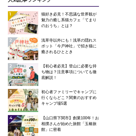
1
猫好き必見！不思議な世界観が
魅力の癒し系猫カフェ「てまり
のおうち」とは？
2
浅草寺以外にも！浅草の隠れス
ポット「今戸神社」で招き猫に
癒されるひととき
2
【初心者必見】登山に必要な持
ち物は？注意事項についても徹
底解説！
Masumi
YUSUKE
日本語
日本語
3
初心者ファミリーでキャンプに
Italian
English
行くならどこ？関東のおすすめ
キャンプ場5選
chiamo Masumi. Sono
Spanish
 prefettura di Shizuoka
【English】 Hi! I’m Yusuke. I’m
4
【山口県下関市】創業100年！お
da 13 anni. Ho vissuto
English and Spanish speaking g
相撲さんが始めた旅館「玉椿旅
館」に密着
ca quattro ...
based in Osaka, Japan. I have 