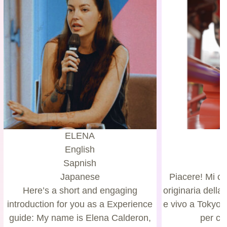
ELENA
English
Sapnish
Japanese
Piacere! Mi 
Here’s a short and engaging
originaria della
introduction for you as a Experience
e vivo a Tokyo 
guide: My name is Elena Calderon,
per cir