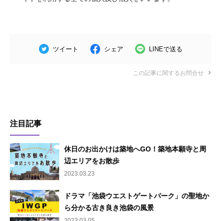
ツイート
シェア
LINEで送る
この記事に関するお問合せ
注目記事
休日のお出かけは築地へGO！築地本願寺と周
辺エリアをお散歩
2023.03.23
ドラマ「池袋ウエストゲートパーク」の聖地か
ら分かる古き良き池袋の風景
2023.03.05