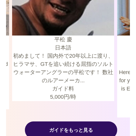
平松 慶
日本語
初めまして！ 国内外で20年以上に渡り、
ヒラマサ、GTを追い続ける屈指のソルト
ix
ウォーターアングラーの平松です！ 数社
Here’s
r
のルアーメーカ...
for you 
ガイド料
is Ele
5,000
円/時
ガイドをもっと見る