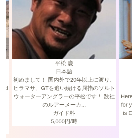
平松 慶
日本語
初めまして！ 国内外で20年以上に渡り、
ヒラマサ、GTを追い続ける屈指のソルト
ix
ウォーターアングラーの平松です！ 数社
Here’s
r
のルアーメーカ...
for you 
ガイド料
is Ele
5,000
円/時