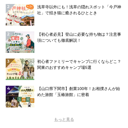
2
浅草寺以外にも！浅草の隠れスポット「今戸神
社」で招き猫に癒されるひととき
2
【初心者必見】登山に必要な持ち物は？注意事
項についても徹底解説！
3
初心者ファミリーでキャンプに行くならどこ？
関東のおすすめキャンプ場5選
4
【山口県下関市】創業100年！お相撲さんが始
めた旅館「玉椿旅館」に密着
もっと見る