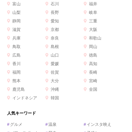
富山
石川
福井
山梨
長野
岐阜
静岡
愛知
三重
滋賀
京都
大阪
兵庫
奈良
和歌山
鳥取
島根
岡山
広島
山口
徳島
香川
愛媛
高知
福岡
佐賀
長崎
熊本
大分
宮崎
鹿児島
沖縄
全国
インドネシア
韓国
人気キーワード
#
グルメ
#
温泉
#
インスタ映え