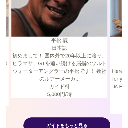
平松 慶
日本語
初めまして！ 国内外で20年以上に渡り、
ヒラマサ、GTを追い続ける屈指のソルト
ix
ウォーターアングラーの平松です！ 数社
Here’s
r
のルアーメーカ...
for you 
ガイド料
is Ele
5,000
円/時
ガイドをもっと見る