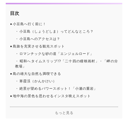
目次
小豆島へ行く前に！
小豆島（しょうどしま）ってどんなところ？
小豆島へのアクセスは？
島旅を充実させる観光スポット
ロマンチックな砂の道「エンジェルロード」
昭和へタイムスリップ!?「二十四の瞳映画村」・「岬の分
教場」
島の雄大な自然も満喫できる
寒霞渓（かんかけい）
絶景が望めるパワースポット！「小瀬の重岩」
地中海の景色を思わせるインスタ映えスポット
もっと見る