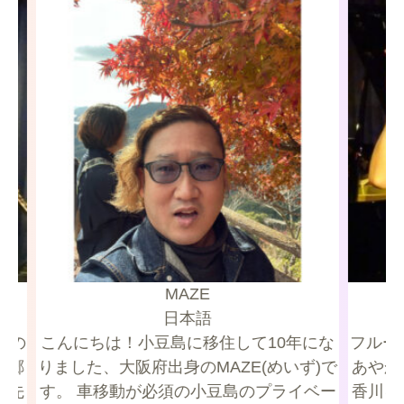
MAZE
日本語
aの
こんにちは！小豆島に移住して10年にな
フルー
故郷
りました、大阪府出身のMAZE(めいず)で
あやか
す。 車移動が必須の小豆島のプライベー
香川を