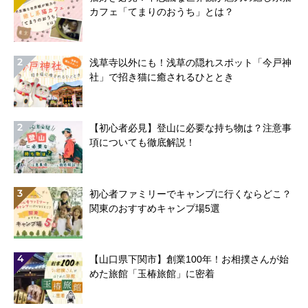
カフェ「てまりのおうち」とは？
2
浅草寺以外にも！浅草の隠れスポット「今戸神
社」で招き猫に癒されるひととき
2
【初心者必見】登山に必要な持ち物は？注意事
項についても徹底解説！
3
初心者ファミリーでキャンプに行くならどこ？
関東のおすすめキャンプ場5選
4
【山口県下関市】創業100年！お相撲さんが始
めた旅館「玉椿旅館」に密着