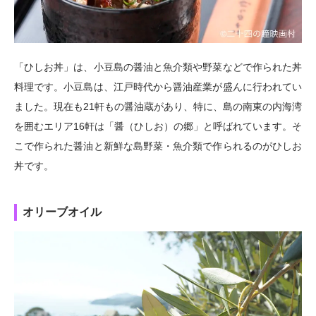
「ひしお丼」は、小豆島の醤油と魚介類や野菜などで作られた丼
料理です。小豆島は、江戸時代から醤油産業が盛んに行われてい
ました。現在も21軒もの醤油蔵があり、特に、島の南東の内海湾
を囲むエリア16軒は「醤（ひしお）の郷」と呼ばれています。そ
こで作られた醤油と新鮮な島野菜・魚介類で作られるのがひしお
丼です。
オリーブオイル