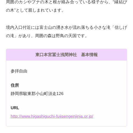
周囲のカシやブナの木と根が絡み合っている様子から、“縁結び
の木”として親しまれています。
境内入口付近には富士山の湧き水が流れ落ちる小さな滝「信しげ
の滝」があり、周囲の森は野鳥の天国です。
東口本宮冨士浅間神社 基本情報
参拝自由
住所
静岡県駿東郡小山町須走126
URL
http://www.higashiguchi-fujisengenjinja.or.jp/