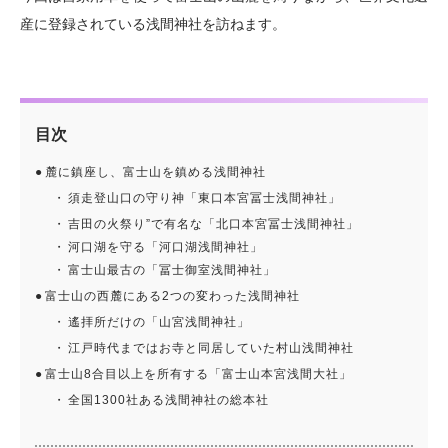
産に登録されている浅間神社を訪ねます。
目次
麓に鎮座し、富士山を鎮める浅間神社
須走登山口の守り神「東口本宮冨士浅間神社」
吉田の火祭り”で有名な「北口本宮冨士浅間神社」
河口湖を守る「河口湖浅間神社」
富士山最古の「冨士御室浅間神社」
富士山の西麓にある2つの変わった浅間神社
遙拝所だけの「山宮浅間神社」
江戸時代まではお寺と同居していた村山浅間神社
富士山8合目以上を所有する「富士山本宮浅間大社」
全国1300社ある浅間神社の総本社