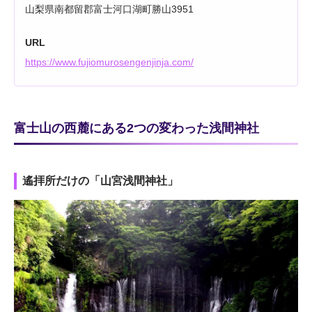
山梨県南都留郡富士河口湖町勝山3951
URL
https://www.fujiomurosengenjinja.com/
富士山の西麓にある2つの変わった浅間神社
遙拝所だけの「山宮浅間神社」