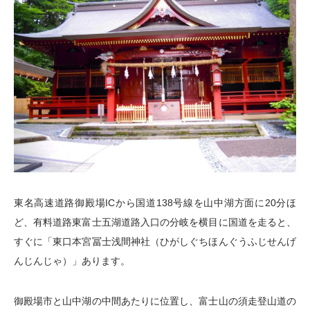
東名高速道路御殿場ICから国道138号線を山中湖方面に20分ほ
ど、有料道路東富士五湖道路入口の分岐を横目に国道を走ると、
すぐに「東口本宮冨士浅間神社（ひがしぐちほんぐうふじせんげ
んじんじゃ）」あります。
御殿場市と山中湖の中間あたりに位置し、富士山の須走登山道の