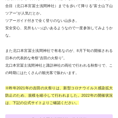
合目（北口本宮冨士浅間神社）までを歩いて降りる“富士山下山
ツアー”が人気だとか。
ツアーガイド付きで全く登りのない山歩き。
安全安心、見所もいっぱいあるようなので一度参加してみようか
な。
また北口本宮冨士浅間神社で有名なのが、8月下旬の開催される
日本の代表的な奇祭“吉田の火祭り”。
北口本宮冨士浅間神社と諏訪神社の両社で行われる秋祭りで、こ
の時期にはたくさんの観光客で賑わいます。
※昨年2021年の吉田の火祭りは、新型コロナウイルス感染拡大
防止のため、規模を縮小して行われました。2022年の開催状況
は、下記の公式サイトよりご確認ください。