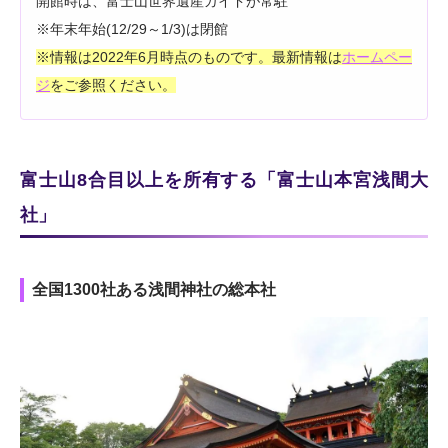
開館時は、富士山世界遺産ガイドが常駐
※年末年始(12/29～1/3)は閉館
※情報は2022年6月時点のものです。最新情報は
ホームペー
ジ
をご参照ください。
富士山8合目以上を所有する「富士山本宮浅間大
社」
全国1300社ある浅間神社の総本社