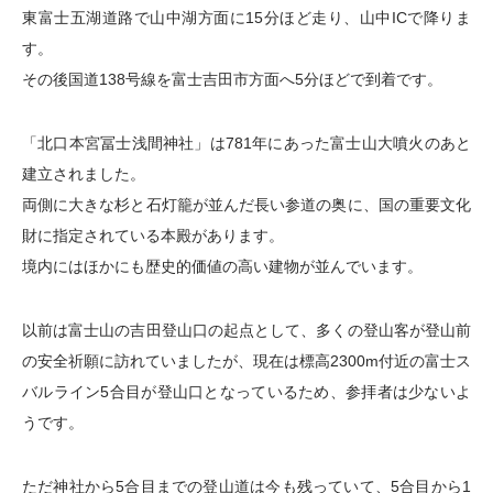
東富士五湖道路で山中湖方面に15分ほど走り、山中ICで降りま
す。
その後国道138号線を富士吉田市方面へ5分ほどで到着です。
「北口本宮冨士浅間神社」は781年にあった富士山大噴火のあと
建立されました。
両側に大きな杉と石灯籠が並んだ長い参道の奥に、国の重要文化
財に指定されている本殿があります。
境内にはほかにも歴史的価値の高い建物が並んでいます。
以前は富士山の吉田登山口の起点として、多くの登山客が登山前
の安全祈願に訪れていましたが、現在は標高2300m付近の富士ス
バルライン5合目が登山口となっているため、参拝者は少ないよ
うです。
ただ神社から5合目までの登山道は今も残っていて、5合目から1