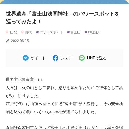
世界遺産「富士山浅間神社」のパワースポットを
巡ってみたよ！
#
#
#
山梨
静岡
パワースポット
富士山
神社巡り
2022.06.15
ツイート
シェア
LINEで送る
世界文化遺産富士山。
人々は、火の山として畏れ、怒りを鎮めるためにご神体としてあ
がめ、祈りました。
江戸時代には山頂へ登って祈る“富士講”が大流行し、その安全祈
願を込めて麓にいくつもの神社が建てられました。
今回は自家用車を使って富士山の山麓を周りながら、世界文化遺