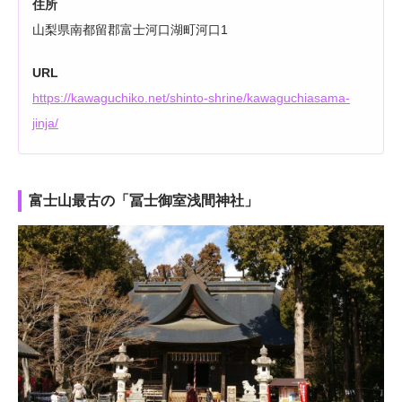
住所
山梨県南都留郡富士河口湖町河口1
URL
https://kawaguchiko.net/shinto-shrine/kawaguchiasama-
jinja/
富士山最古の「冨士御室浅間神社」