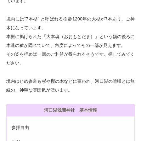
ています。
境内には“7本杉” と呼ばれる樹齢1200年の大杉が7本あり、ご神
木になっています。
本殿に掲げられた「大本魂（おおもとだま）」という額の後ろに
木造の猿が隠れていて、角度によってその一部が見えます。
その姿を拝めば一層のご利益が得られるそうです。探してみてく
ださい。
境内はじめ参道も杉や樫の木などに覆われ、河口湖の喧噪とは無
縁の、神聖な雰囲気が漂います。
河口湖浅間神社 基本情報
参拝自由