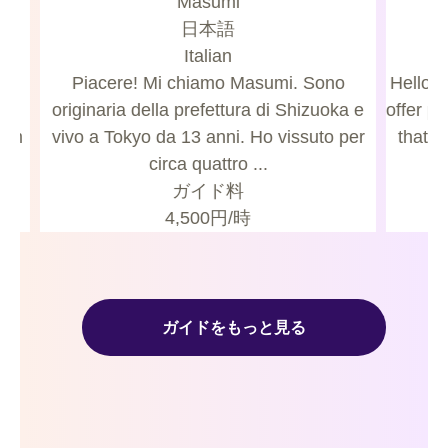
Masumi
日本語
Italian
de
Piacere! Mi chiamo Masumi. Sono
Hello, 
can
originaria della prefettura di Shizuoka e
offer p
oom
vivo a Tokyo da 13 anni. Ho vissuto per
that c
circa quattro ...
ガイド料
4,500
円/時
ガイドをもっと見る