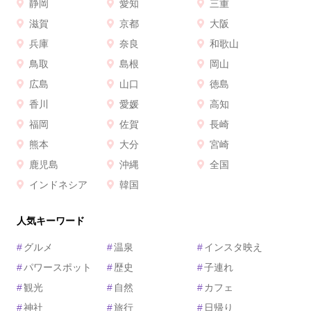
静岡
愛知
三重
滋賀
京都
大阪
兵庫
奈良
和歌山
鳥取
島根
岡山
広島
山口
徳島
香川
愛媛
高知
福岡
佐賀
長崎
熊本
大分
宮崎
鹿児島
沖縄
全国
インドネシア
韓国
人気キーワード
#
グルメ
#
温泉
#
インスタ映え
#
パワースポット
#
歴史
#
子連れ
#
観光
#
自然
#
カフェ
#
神社
#
旅行
#
日帰り