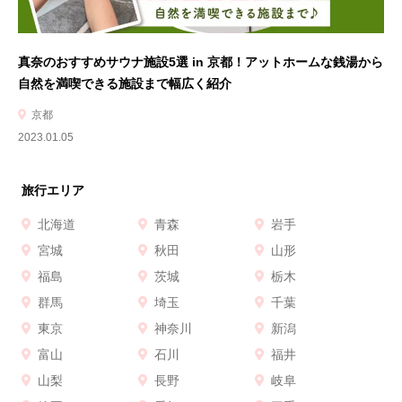
真奈のおすすめサウナ施設5選 in 京都！アットホームな銭湯から
自然を満喫できる施設まで幅広く紹介
京都
2023.01.05
旅行エリア
北海道
青森
岩手
宮城
秋田
山形
福島
茨城
栃木
群馬
埼玉
千葉
東京
神奈川
新潟
富山
石川
福井
山梨
長野
岐阜