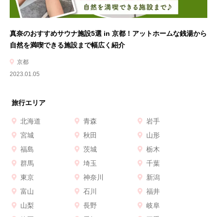
真奈のおすすめサウナ施設5選 in 京都！アットホームな銭湯から
自然を満喫できる施設まで幅広く紹介
京都
2023.01.05
旅行エリア
北海道
青森
岩手
宮城
秋田
山形
福島
茨城
栃木
群馬
埼玉
千葉
東京
神奈川
新潟
富山
石川
福井
山梨
長野
岐阜