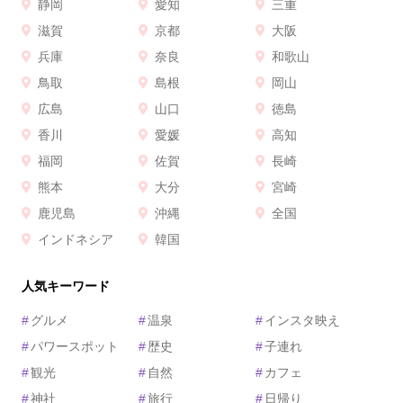
静岡
愛知
三重
滋賀
京都
大阪
兵庫
奈良
和歌山
鳥取
島根
岡山
広島
山口
徳島
香川
愛媛
高知
福岡
佐賀
長崎
熊本
大分
宮崎
鹿児島
沖縄
全国
インドネシア
韓国
人気キーワード
#
グルメ
#
温泉
#
インスタ映え
#
パワースポット
#
歴史
#
子連れ
#
観光
#
自然
#
カフェ
#
神社
#
旅行
#
日帰り