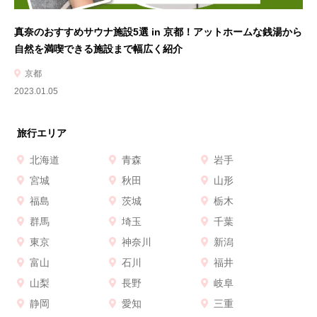
真奈のおすすめサウナ施設5選 in 京都！アットホームな銭湯から
自然を満喫できる施設まで幅広く紹介
京都
2023.01.05
旅行エリア
北海道
青森
岩手
宮城
秋田
山形
福島
茨城
栃木
群馬
埼玉
千葉
東京
神奈川
新潟
富山
石川
福井
山梨
長野
岐阜
静岡
愛知
三重