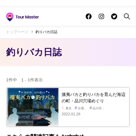
トップページ
釣りバカ日誌
釣りバカ日誌
1件中 1 - 1件表示
攘夷バカと釣りバカを育んだ海辺
の町・品川穴場めぐり
#
#
東京
台場...
品川舟...
2022.01.26