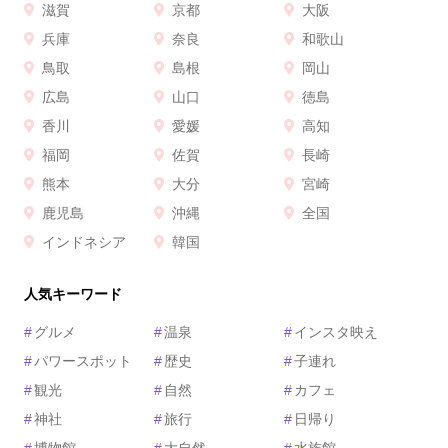
滋賀
京都
大阪
兵庫
奈良
和歌山
鳥取
島根
岡山
広島
山口
徳島
香川
愛媛
高知
福岡
佐賀
長崎
熊本
大分
宮崎
鹿児島
沖縄
全国
インドネシア
韓国
人気キーワード
#
グルメ
#
温泉
#
インスタ映え
#
パワースポット
#
歴史
#
子連れ
#
観光
#
自然
#
カフェ
#
神社
#
旅行
#
日帰り
#
博物館
#
大自然
#
水族館