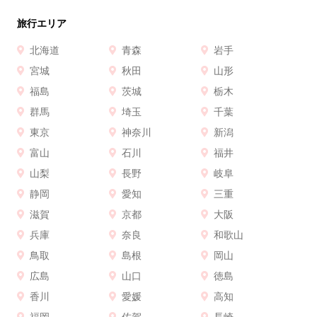
旅行エリア
北海道
青森
岩手
宮城
秋田
山形
福島
茨城
栃木
群馬
埼玉
千葉
東京
神奈川
新潟
富山
石川
福井
山梨
長野
岐阜
静岡
愛知
三重
滋賀
京都
大阪
兵庫
奈良
和歌山
鳥取
島根
岡山
広島
山口
徳島
香川
愛媛
高知