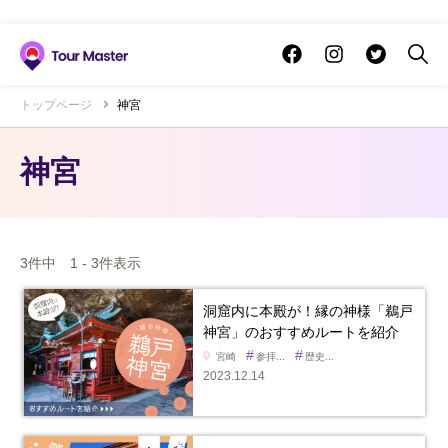
トップページ
神宮
神宮
3件中 1 - 3件表示
洞窟内に本殿が！縁の神様「鵜戸
神宮」のおすすめルートを紹介
#
#
宮崎
参拝...
歴史...
2023.12.14