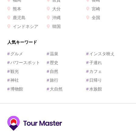
福岡
佐賀
長崎
熊本
大分
宮崎
鹿児島
沖縄
全国
インドネシア
韓国
人気キーワード
#
グルメ
#
温泉
#
インスタ映え
#
パワースポット
#
歴史
#
子連れ
#
観光
#
自然
#
カフェ
#
神社
#
旅行
#
日帰り
#
博物館
#
大自然
#
水族館