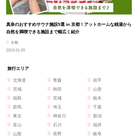
真奈のおすすめサウナ施設5選 in 京都！アットホームな銭湯から
自然を満喫できる施設まで幅広く紹介
京都
2023.01.05
旅行エリア
北海道
青森
岩手
宮城
秋田
山形
福島
茨城
栃木
群馬
埼玉
千葉
東京
神奈川
新潟
富山
石川
福井
山梨
長野
岐阜