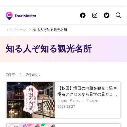
トップページ
知る人ぞ知る観光名所
知る人ぞ知る観光名所
2件中 1 - 2件表示
【秋田】増田の内蔵を観光！駐車
場＆アクセスから見学の見どこ…
#
#
秋田
カフェ...
伝統文...
2023.12.27