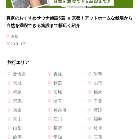
真奈のおすすめサウナ施設5選 in 京都！アットホームな銭湯から
自然を満喫できる施設まで幅広く紹介
京都
2023.01.05
旅行エリア
北海道
青森
岩手
宮城
秋田
山形
福島
茨城
栃木
群馬
埼玉
千葉
東京
神奈川
新潟
富山
石川
福井
山梨
長野
岐阜
静岡
愛知
三重