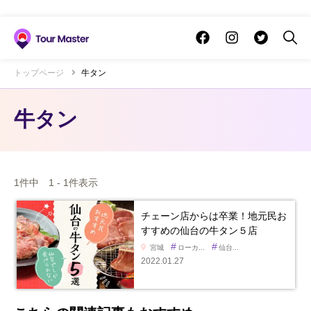
トップページ
牛タン
牛タン
1件中 1 - 1件表示
チェーン店からは卒業！地元民お
すすめの仙台の牛タン５店
#
#
宮城
ローカ...
仙台...
2022.01.27