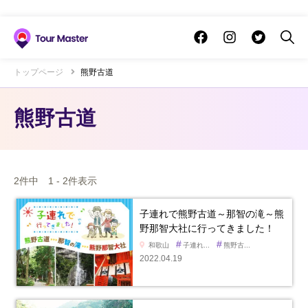
トップページ
熊野古道
熊野古道
2件中 1 - 2件表示
子連れで熊野古道～那智の滝～熊
野那智大社に行ってきました！
#
#
和歌山
子連れ...
熊野古...
2022.04.19