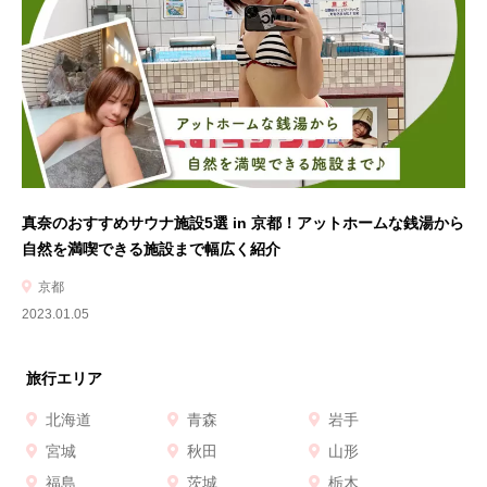
真奈のおすすめサウナ施設5選 in 京都！アットホームな銭湯から
自然を満喫できる施設まで幅広く紹介
京都
2023.01.05
旅行エリア
北海道
青森
岩手
宮城
秋田
山形
福島
茨城
栃木