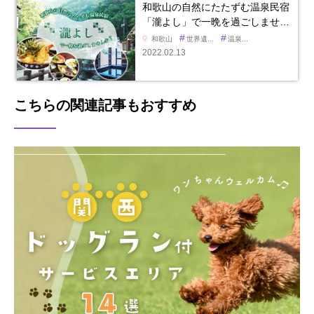
和歌山の自然にたたずむ温泉民宿
「瀧よし」で一晩を過ごしませ…
#
#
和歌山
世界遺...
温泉...
2022.02.13
こちらの関連記事もおすすめ