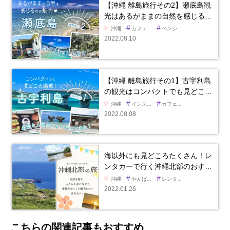
【沖縄 離島旅行その2】瀬底島観
光はあるがままの自然を感じる…
#
#
沖縄
カフェ...
ペンシ...
2022.08.10
【沖縄 離島旅行その1】古宇利島
の観光はコンパクトでも見どこ…
#
#
沖縄
インス...
カフェ...
2022.08.08
海以外にも見どころたくさん！レ
ンタカーで行く沖縄北部のおす…
#
#
沖縄
やんば...
レンタ...
2022.01.26
こちらの関連記事もおすすめ