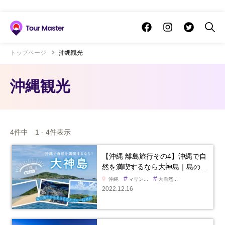
トップページ
沖縄観光
沖縄観光
4件中 1 - 4件表示
【沖縄 離島旅行その4】沖縄で自
然を満喫するなら大神島｜島の…
#
#
沖縄
マリン...
大自然...
2022.12.16