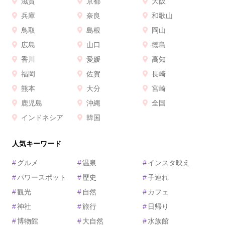
滋賀
京都
大阪
兵庫
奈良
和歌山
鳥取
島根
岡山
広島
山口
徳島
香川
愛媛
高知
福岡
佐賀
長崎
熊本
大分
宮崎
鹿児島
沖縄
全国
インドネシア
韓国
人気キーワード
#
グルメ
#
温泉
#
インスタ映え
#
パワースポット
#
歴史
#
子連れ
#
観光
#
自然
#
カフェ
#
神社
#
旅行
#
日帰り
#
博物館
#
大自然
#
水族館