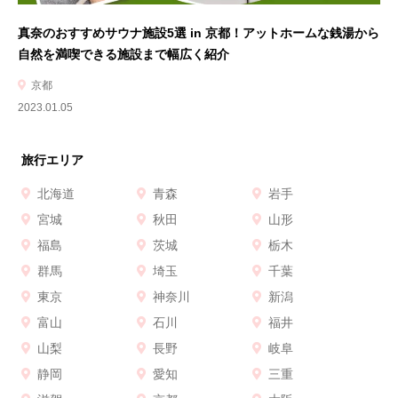
真奈のおすすめサウナ施設5選 in 京都！アットホームな銭湯から
自然を満喫できる施設まで幅広く紹介
京都
2023.01.05
旅行エリア
北海道
青森
岩手
宮城
秋田
山形
福島
茨城
栃木
群馬
埼玉
千葉
東京
神奈川
新潟
富山
石川
福井
山梨
長野
岐阜
静岡
愛知
三重