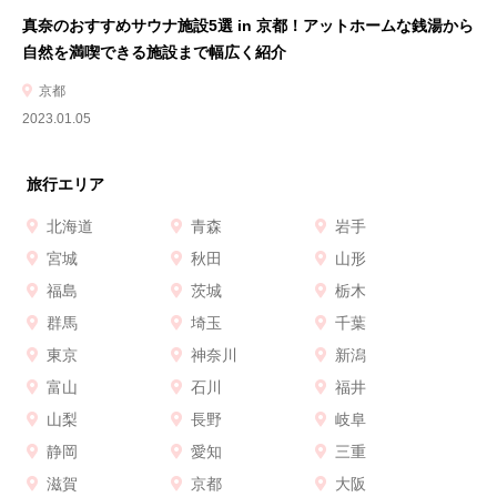
真奈のおすすめサウナ施設5選 in 京都！アットホームな銭湯から
自然を満喫できる施設まで幅広く紹介
京都
2023.01.05
旅行エリア
北海道
青森
岩手
宮城
秋田
山形
福島
茨城
栃木
群馬
埼玉
千葉
東京
神奈川
新潟
富山
石川
福井
山梨
長野
岐阜
静岡
愛知
三重
滋賀
京都
大阪