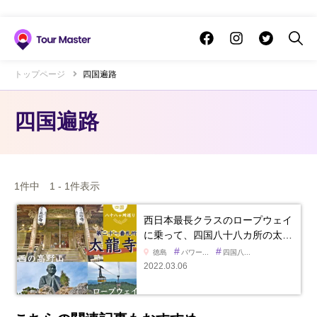
トップページ
四国遍路
四国遍路
1件中 1 - 1件表示
西日本最長クラスのロープウェイ
に乗って、四国八十八カ所の太…
#
#
徳島
パワー...
四国八...
2022.03.06