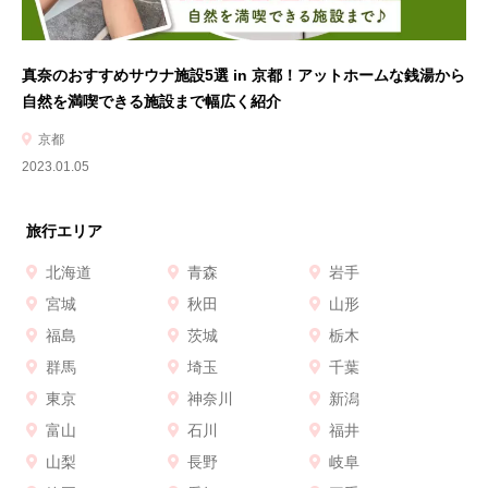
真奈のおすすめサウナ施設5選 in 京都！アットホームな銭湯から
自然を満喫できる施設まで幅広く紹介
京都
2023.01.05
旅行エリア
北海道
青森
岩手
宮城
秋田
山形
福島
茨城
栃木
群馬
埼玉
千葉
東京
神奈川
新潟
富山
石川
福井
山梨
長野
岐阜