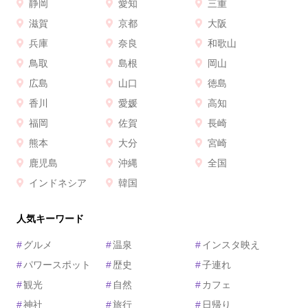
静岡
愛知
三重
滋賀
京都
大阪
兵庫
奈良
和歌山
鳥取
島根
岡山
広島
山口
徳島
香川
愛媛
高知
福岡
佐賀
長崎
熊本
大分
宮崎
鹿児島
沖縄
全国
インドネシア
韓国
人気キーワード
#
グルメ
#
温泉
#
インスタ映え
#
パワースポット
#
歴史
#
子連れ
#
観光
#
自然
#
カフェ
#
神社
#
旅行
#
日帰り