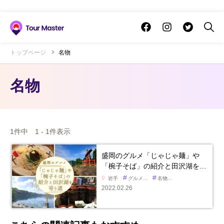
トップページ
名物
名物
1件中 1 - 1件表示
盛岡のグルメ「じゃじゃ麺」や
「椀子そば」の紹介と田沢湖を…
#
#
岩手
グルメ...
名物...
2022.02.26