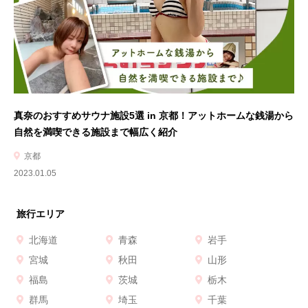
真奈のおすすめサウナ施設5選 in 京都！アットホームな銭湯から
自然を満喫できる施設まで幅広く紹介
京都
2023.01.05
旅行エリア
北海道
青森
岩手
宮城
秋田
山形
福島
茨城
栃木
群馬
埼玉
千葉