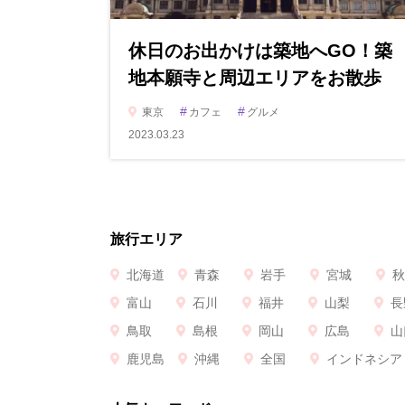
休日のお出かけは築地へGO！築
地本願寺と周辺エリアをお散歩
#
#
東京
カフェ
グルメ
2023.03.23
旅行エリア
北海道
青森
岩手
宮城
秋
富山
石川
福井
山梨
長
鳥取
島根
岡山
広島
山
鹿児島
沖縄
全国
インドネシア