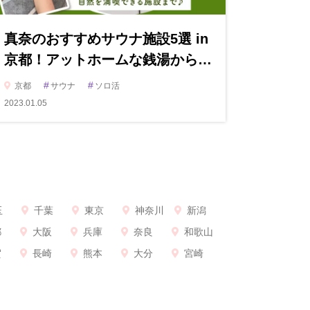
真奈のおすすめサウナ施設5選 in
京都！アットホームな銭湯から…
#
#
京都
サウナ
ソロ活
2023.01.05
玉
千葉
東京
神奈川
新潟
都
大阪
兵庫
奈良
和歌山
賀
長崎
熊本
大分
宮崎