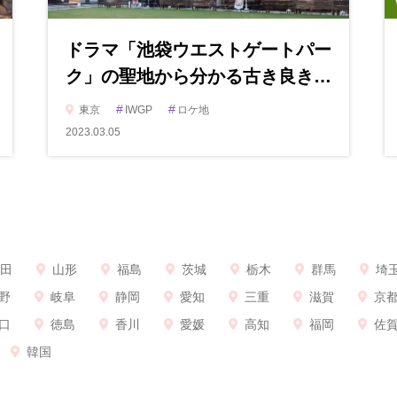
ドラマ「池袋ウエストゲートパー
ク」の聖地から分かる古き良き…
#
#
東京
IWGP
ロケ地
2023.03.05
田
山形
福島
茨城
栃木
群馬
埼
野
岐阜
静岡
愛知
三重
滋賀
京
口
徳島
香川
愛媛
高知
福岡
佐
韓国