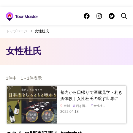
トップページ
女性杜氏
女性杜氏
1件中 1 - 1件表示
都内から日帰りで酒蔵見学・利き
酒体験｜女性杜氏の醸す世界に…
#
#
茨城
利き酒...
女性杜...
2022.04.18