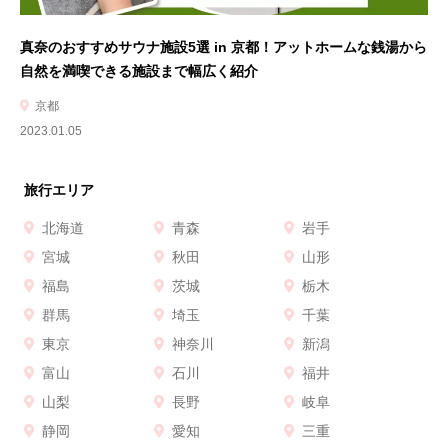
真奈のおすすめサウナ施設5選 in 京都！アットホームな銭湯から
自然を満喫できる施設まで幅広く紹介
京都
2023.01.05
旅行エリア
北海道
青森
岩手
宮城
秋田
山形
福島
茨城
栃木
群馬
埼玉
千葉
東京
神奈川
新潟
富山
石川
福井
山梨
長野
岐阜
静岡
愛知
三重