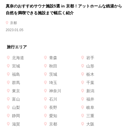
真奈のおすすめサウナ施設5選 in 京都！アットホームな銭湯から
自然を満喫できる施設まで幅広く紹介
京都
2023.01.05
旅行エリア
北海道
青森
岩手
宮城
秋田
山形
福島
茨城
栃木
群馬
埼玉
千葉
東京
神奈川
新潟
富山
石川
福井
山梨
長野
岐阜
静岡
愛知
三重
滋賀
京都
大阪