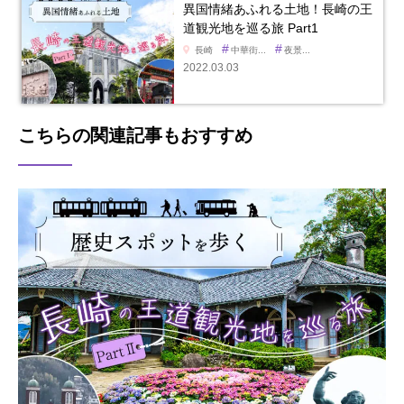
異国情緒あふれる土地！長崎の王
道観光地を巡る旅 Part1
#
#
長崎
中華街...
夜景...
2022.03.03
こちらの関連記事もおすすめ