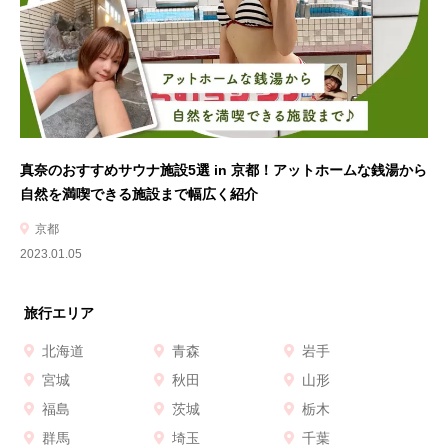
真奈のおすすめサウナ施設5選 in 京都！アットホームな銭湯から
自然を満喫できる施設まで幅広く紹介
京都
2023.01.05
旅行エリア
北海道
青森
岩手
宮城
秋田
山形
福島
茨城
栃木
群馬
埼玉
千葉