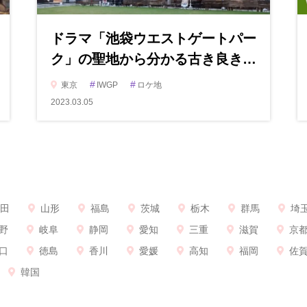
ドラマ「池袋ウエストゲートパー
ク」の聖地から分かる古き良き…
#
#
東京
IWGP
ロケ地
2023.03.05
田
山形
福島
茨城
栃木
群馬
埼
野
岐阜
静岡
愛知
三重
滋賀
京
口
徳島
香川
愛媛
高知
福岡
佐
韓国