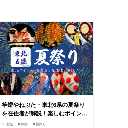
竿燈やねぶた・東北6県の夏祭り
を在住者が解説！楽しむポイン…
#
#
宮城
体験
夏祭り