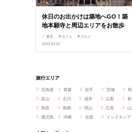
休日のお出かけは築地へGO！築
地本願寺と周辺エリアをお散歩
#
#
東京
カフェ
グルメ
2023.03.23
旅行エリア
北海道
青森
岩手
宮城
秋
富山
石川
福井
山梨
長
鳥取
島根
岡山
広島
山
鹿児島
沖縄
全国
インドネシア