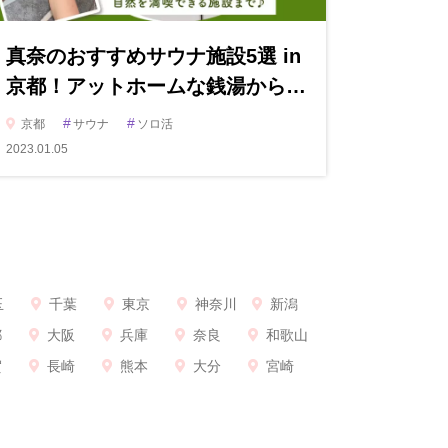
真奈のおすすめサウナ施設5選 in
京都！アットホームな銭湯から…
#
#
京都
サウナ
ソロ活
2023.01.05
玉
千葉
東京
神奈川
新潟
都
大阪
兵庫
奈良
和歌山
賀
長崎
熊本
大分
宮崎