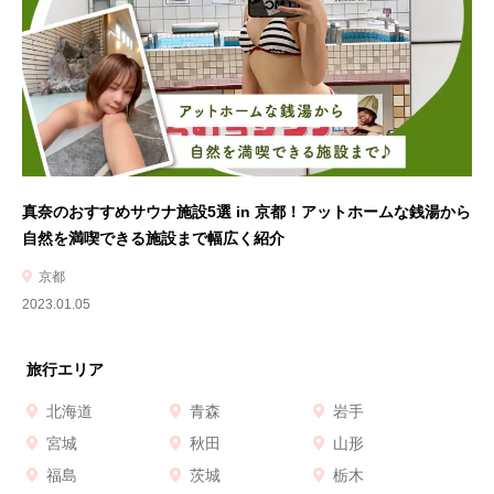
真奈のおすすめサウナ施設5選 in 京都！アットホームな銭湯から
自然を満喫できる施設まで幅広く紹介
京都
2023.01.05
旅行エリア
北海道
青森
岩手
宮城
秋田
山形
福島
茨城
栃木