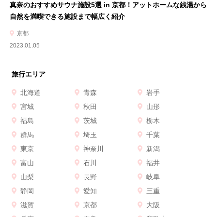
真奈のおすすめサウナ施設5選 in 京都！アットホームな銭湯から
自然を満喫できる施設まで幅広く紹介
京都
2023.01.05
旅行エリア
北海道
青森
岩手
宮城
秋田
山形
福島
茨城
栃木
群馬
埼玉
千葉
東京
神奈川
新潟
富山
石川
福井
山梨
長野
岐阜
静岡
愛知
三重
滋賀
京都
大阪