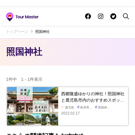
トップページ
照国神社
照国神社
1件中 1 - 1件表示
西郷隆盛ゆかりの神社！照国神社
と鹿児島市内のおすすめスポッ…
#
#
鹿児島
島津斉...
照国神...
2022.02.17