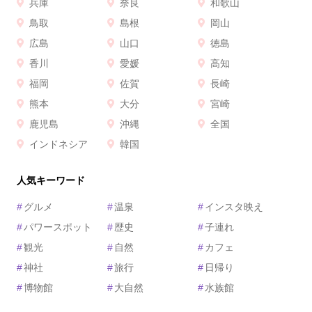
兵庫
奈良
和歌山
鳥取
島根
岡山
広島
山口
徳島
香川
愛媛
高知
福岡
佐賀
長崎
熊本
大分
宮崎
鹿児島
沖縄
全国
インドネシア
韓国
人気キーワード
#
グルメ
#
温泉
#
インスタ映え
#
パワースポット
#
歴史
#
子連れ
#
観光
#
自然
#
カフェ
#
神社
#
旅行
#
日帰り
#
博物館
#
大自然
#
水族館