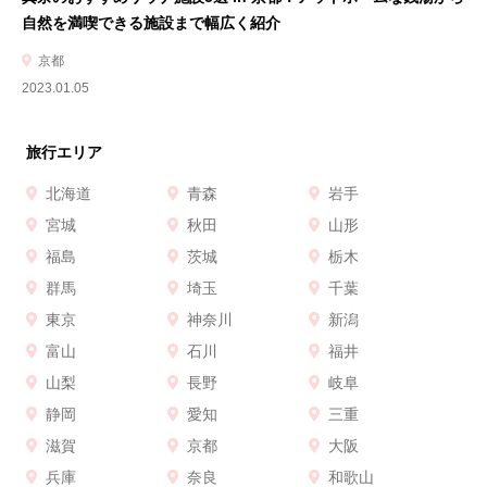
自然を満喫できる施設まで幅広く紹介
京都
2023.01.05
旅行エリア
北海道
青森
岩手
宮城
秋田
山形
福島
茨城
栃木
群馬
埼玉
千葉
東京
神奈川
新潟
富山
石川
福井
山梨
長野
岐阜
静岡
愛知
三重
滋賀
京都
大阪
兵庫
奈良
和歌山