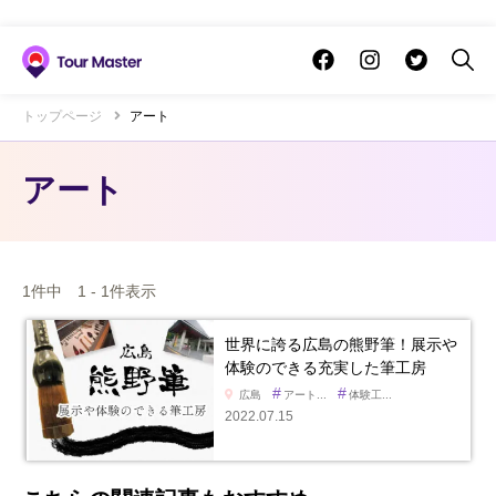
トップページ
アート
アート
1件中 1 - 1件表示
世界に誇る広島の熊野筆！展示や
体験のできる充実した筆工房
#
#
広島
アート...
体験工...
2022.07.15