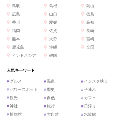
鳥取
島根
岡山
広島
山口
徳島
香川
愛媛
高知
福岡
佐賀
長崎
熊本
大分
宮崎
鹿児島
沖縄
全国
インドネシア
韓国
人気キーワード
#
グルメ
#
温泉
#
インスタ映え
#
パワースポット
#
歴史
#
子連れ
#
観光
#
自然
#
カフェ
#
神社
#
旅行
#
日帰り
#
博物館
#
大自然
#
水族館